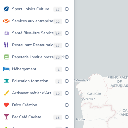
accessoires
Sport Loisirs Culture
17
Services aux entreprises
22
Santé Bien-être Service à la
14
personne
Restaurant Restauration
17
Hôtellerie
Papeterie librairie presse édition
10
Hébergement
1
Education formation
7
Artisanat métier d'Art
10
Déco Création
Bar Café Caviste
13